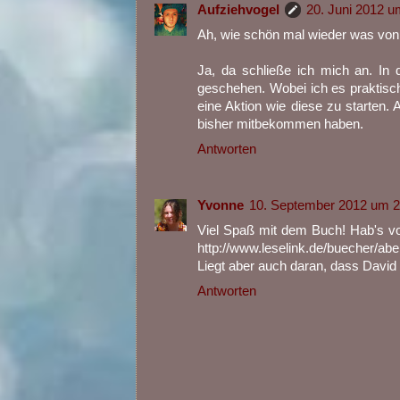
Aufziehvogel
20. Juni 2012 u
Ah, wie schön mal wieder was von 
Ja, da schließe ich mich an. I
geschehen. Wobei ich es praktisch 
eine Aktion wie diese zu starten.
bisher mitbekommen haben.
Antworten
Yvonne
10. September 2012 um 2
Viel Spaß mit dem Buch! Hab's vo
http://www.leselink.de/buecher/ab
Liegt aber auch daran, dass David 
Antworten