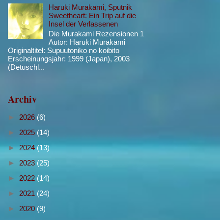
Haruki Murakami, Sputnik
Sweetheart: Ein Trip auf die
Insel der Verlassenen
Die Murakami Rezensionen 1
Autor: Haruki Murakami
Originaltitel: Supuutoniko no koibito
Erscheinungsjahr: 1999 (Japan), 2003
(Detuschl...
Archiv
►
2026
(6)
►
2025
(14)
►
2024
(13)
►
2023
(25)
►
2022
(14)
►
2021
(24)
►
2020
(9)