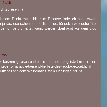
m 11:15
dir zu lesen =)
n diesem Punkt muss bis zum Release finde ich noch etwas
ja sowieso schon sehr löblich finde, für solch exotische Titel
 Aber ich befürchte, zu wenig werden überhaupt von dem Blog
1:55
r kurzem gelesen und bin immer noch begeistert (mehr hier:
enteuerromane/die-tausend-herbste-des-jacob-de-zoet.html).
Mitchell seit dem Wolkenatlas mein Lieblingsautor ist.