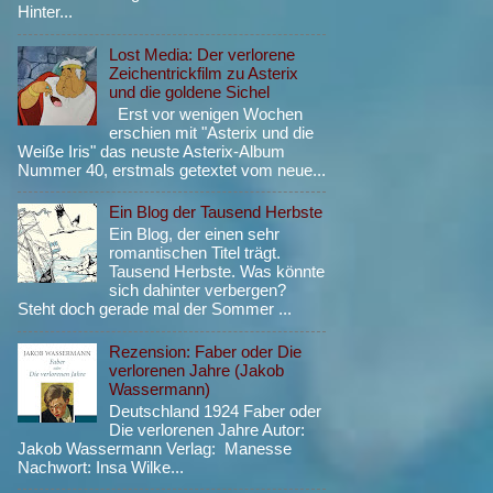
Hinter...
Lost Media: Der verlorene
Zeichentrickfilm zu Asterix
und die goldene Sichel
Erst vor wenigen Wochen
erschien mit "Asterix und die
Weiße Iris" das neuste Asterix-Album
Nummer 40, erstmals getextet vom neue...
Ein Blog der Tausend Herbste
Ein Blog, der einen sehr
romantischen Titel trägt.
Tausend Herbste. Was könnte
sich dahinter verbergen?
Steht doch gerade mal der Sommer ...
Rezension: Faber oder Die
verlorenen Jahre (Jakob
Wassermann)
Deutschland 1924 Faber oder
Die verlorenen Jahre Autor:
Jakob Wassermann Verlag: Manesse
Nachwort: Insa Wilke...