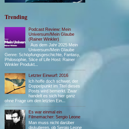
Trending
Podcast Review: Mein
Universum/Mein Glaube
(Rainer Winkler)
Aus dem Jahr 2025 Mein
Universum/Mein Glaube
Genre: Schöpfungsgeschichte, Fantasy,
Philosophie, Slice of Life Host: Rainer
Winkler Produkt...
Letzter Einwurf: 2016
Ich hoffe doch schwer, der
Doppelpunkt im Titel dieses
Posts wird bemerkt. Zwar
handelt es sich hier ganz
ohne Frage um den letzten Ein...
Es war einmal ein
Filmemacher: Sergio Leone
Man muss nicht darüber
diskutieren, ob Sergio Leone