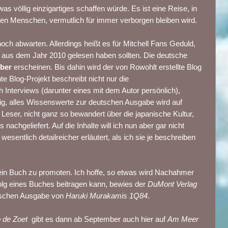
s völlig einzigartiges schaffen würde. Es ist eine Reise, in
en Menschen, vermutlich für immer verborgen bleiben wird.
och abwarten. Allerdings heißt es für Mitchell Fans Geduld,
e aus dem Jahr 2010 gelesen haben sollten. Die deutsche
ber
erscheinen. Bis dahin wird der von Rowohlt erstellte Blog
te Blog-Projekt beschreibt nicht nur die
nterviews (darunter eines mit dem Autor persönlich),
tig, alles Wissenswerte zur deutschen Ausgabe wird auf
r Leser, nicht ganz so bewandert über die japanische Kultur,
achgeliefert. Auf die Inhalte will ich nun aber gar nicht
esentlich detailreicher erläutert, als ich sie je beschreiben
, ein Buch zu promoten. Ich hoffe, so etwas wird Nachahmer
folg eines Buches beitragen kann, bewies der
DuMont Verlag
eutschen Ausgabe von
Haruki Murakamis 1Q84
.
b de Zoet
gibt es dann ab September auch hier auf
Am Meer