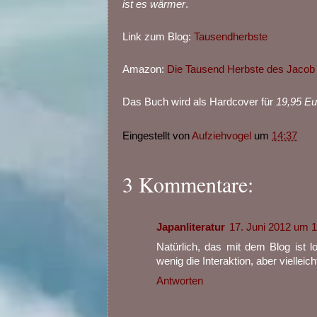
ist es wärmer
.
Link zum Blog:
Tausendherbste
Amazon:
Die Tausend Herbste des Jacob
Das Buch wird als Hardcover für
19,95 Eu
Eingestellt von
Aufziehvogel
um
14:37
3 Kommentare:
Japanliteratur
17. Juni 2012 um 
Natürlich, das mit dem Blog ist lo
wenig die Interaktion, aber viellei
Antworten