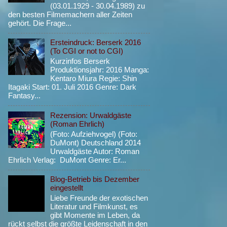
(03.01.1929 - 30.04.1989) zu
den besten Filmemachern aller Zeiten
gehört. Die Frage...
Ersteindruck: Berserk 2016
(To CGI or not to CGI)
Kurzinfos Berserk
Produktionsjahr: 2016 Manga:
Kentaro Miura Regie: Shin
Itagaki Start: 01. Juli 2016 Genre: Dark
Fantasy...
Rezension: Urwaldgäste
(Roman Ehrlich)
(Foto: Aufziehvogel) (Foto:
DuMont) Deutschland 2014
Urwaldgäste Autor: Roman
Ehrlich Verlag: DuMont Genre: Er...
Blog-Betrieb bis Dezember
eingestellt
Liebe Freunde der exotischen
Literatur und Filmkunst, es
gibt Momente im Leben, da
rückt selbst die größte Leidenschaft in den