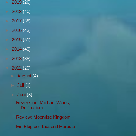
►
2019
(26)
►
2018
(40)
►
2017
(38)
►
2016
(43)
►
2015
(51)
►
2014
(43)
►
2013
(38)
▼
2012
(20)
►
August
(4)
►
Juli
(1)
▼
Juni
(3)
Rezension: Michael Weins,
Delfinarium
Review: Moonrise Kingdom
Ein Blog der Tausend Herbste