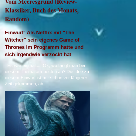
Vom Meeresgrund (Review-
Klassiker, Buch des Monats,
Random)
Einwurf: Als Netflix mit "The
Witcher" sein eigenes Game of
Thrones im Programm hatte und
sich irgendwie verzockt hat
Es war einmal..... Ok, wo fängt man bei
diesem Thema am besten an? Die Idee zu
diesem Einwurf ist mir schon vor längerer
Zeit gekommen, ab...