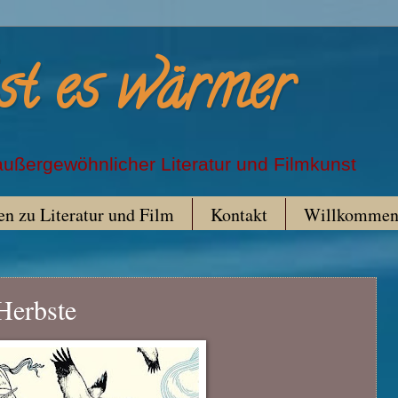
st es wärmer
 außergewöhnlicher Literatur und Filmkunst
n zu Literatur und Film
Kontakt
Willkomme
Herbste